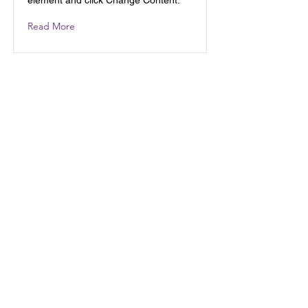
element and click Change Content.
Read More
首页
关于我们
出国留学
科研/语培中心
美国移民
实习/就业
紧急事件处理
Welcome to China