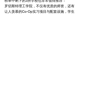
榜单中剩下的3所学校也非常值得推荐：
罗切斯特理工学院
，不仅有优质的师资，还有
让人羡慕的Co-Op实习项目与配套设施，学生
可以到
暴雪、Epic、EA、Twitch
等知名游戏大
厂带薪实习，还可以享受
MAGIC Spell工作室
提供的占地7千平方英尺的电影声场和全景影
院
，将自己原创的游戏投到4K杜比大屏上，简
直不要太爽！
加州大学圣克鲁兹分校
，专注电脑互动游戏的
构建与设计，曾被华尔街日报评为
公立大学最
好的游戏设计项目
。其课程强调技术、叙事与
艺术相结合，要求学生掌握编程、数学、交互
叙事等知识，毕业生深受知名游戏大厂的欢
迎。
加州大学尔湾分校
，全球第一所开设“电竞管
理”专业及设立相关奖学金的高校，还拥有一
支职业战队标准的高校电竞社团，
非常重视学
生的实践能力
，会花两年时间培养学生
游戏世
界构建、设计与开发、编码等实操
，学生在业
内口碑一流。