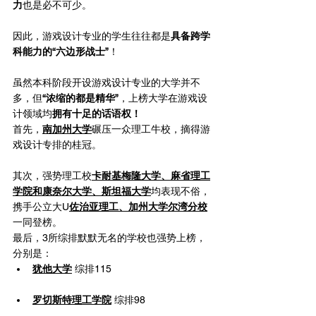
力
也是必不可少。
因此，游戏设计专业的学生往往都是
具备跨学
科能力的“六边形战士”
！
虽然本科阶段开设游戏设计专业的大学并不
多，但
“浓缩的都是精华”
，上榜大学在游戏设
计领域均
拥有十足的话语权！
首先，
南加州大学
碾压一众理工牛校，摘得游
戏设计专排的桂冠。
其次，强势理工校
卡耐基梅隆大学、麻省理工
学院和康奈尔大学、斯坦福大学
均表现不俗，
携手公立大U
佐治亚理工、加州大学尔湾分校
一同登榜。
最后，3所综排默默无名的学校也强势上榜，
分别是：
犹他大学
 综排115
罗切斯特理工学院
 综排98