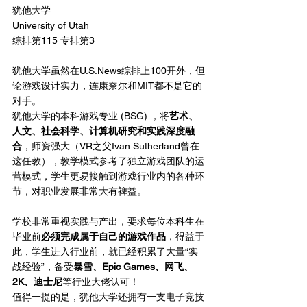
犹他大学
University of Utah
综排第115 专排第3
犹他大学虽然在U.S.News综排上100开外，但
论游戏设计实力，连康奈尔和MIT都不是它的
对手。
犹他大学的本科游戏专业 (BSG) ，将
艺术、
人文、社会科学、计算机研究和实践深度融
合
，师资强大（VR之父Ivan Sutherland曾在
这任教），教学模式参考了独立游戏团队的运
营模式，学生更易接触到游戏行业内的各种环
节，对职业发展非常大有裨益。
学校非常重视实践与产出，要求每位本科生在
毕业前
必须完成属于自己的游戏作品
，得益于
此，学生进入行业前，就已经积累了大量“实
战经验”，备受
暴雪、Epic Games、网飞、
2K、迪士尼
等行业大佬认可！ 
值得一提的是，犹他大学还拥有一支电子竞技