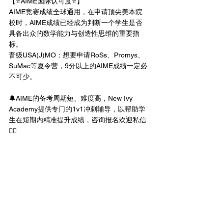
【⭐️AIME国际认可度⭐️】
AIME竞赛成绩全球通用，在申请顶尖美本院
校时，AIME成绩已经成为判断一个学生是否
具备出众的数学能力与创造性思维的重要指
标。
晋级USA(J)MO：想要申请RoSs、Promys、
SuMac等夏令营，9分以上的AIME成绩一定必
不可少。
🔔AIME的备考周期短、难度高，New Ivy 
Academy提供专门的1v1冲刺辅导，以帮助学
生在短期内精准提升成绩，咨询报名欢迎私信
🙋‍♀️