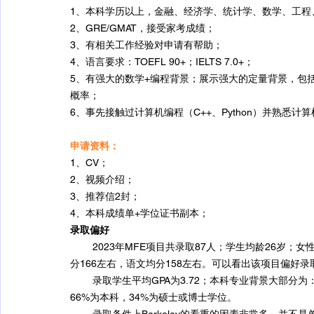
1、本科学历以上，金融、经济学、统计学、数学、工程
2、GRE/GMAT，接受家考成绩；
3、有相关工作经验对申请有帮助；
4、语言要求：TOEFL 90+；IELTS 7.0+；
5、有强大的数学+编程背景；展示强大的定量背景，包
概率；
6、事先接触过计算机编程（C++、Python）并熟悉
申请资料：
1、CV；
2、视频介绍；
3、推荐信2封；
4、本科成绩单+学位证书副本；
录取偏好
        2023年MFE项目共录取87人；学生均龄26
分166左右，语文均分158左右。可以看出该项目偏好
        录取学生平均GPA为3.72；本科专业背景
66%为本科，34%为硕士或博士学位。
        录取条件上Berkeley的看重的因素非常多