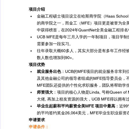
项目介绍
金融工程硕士项目设立在哈斯商学院（Haas School 
的商学院之一，而金工（MFE）项目更是被誉为全美最好
中获得榜首，在2024年QuantNet全美金融工程排
UCB MFE是每年三月入学的一年制项目，项目学制
需要参加一段实习。
往年录取大概60多人，其实大部分是有多年工作经验。
数人数也增加到90+。
项目优势
就业服务出色
：UCB的MFE项目的就业服务非常到位，
及其他金融公司的领导者组成的MFE指导委员会，
MFE团队还提供的个性化求职服务，团队将帮助学
师资强大
：项目的核心人物是Linda, 号称Queen of 
大佬, 再加上校友资源的强大，UCB MFE得以拥
毕业生起薪和平均薪资全美MFE 项目中最高
：近9
的平均签约奖金26,064美元，MFE毕业生职业薪资
申请要求
申请条件：