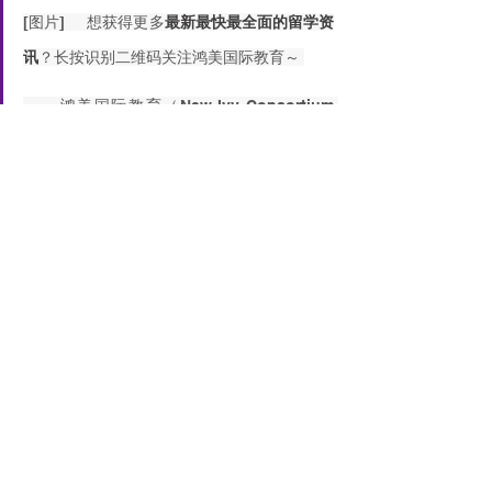
[图片]     想获得更多
最新最快最全面的留学资
讯
？长按识别二维码关注鸿美国际教育～ 
      鸿美国际教育（New Ivy Consortium 
For Global Study）总部位于美国，作为百
余所世界名校的官方项目授权合作伙伴，鸿美
集团汇聚了最优质的教育资源，拥有丰富的名
校申请经验和专业诚信，为立志于海外求学的
申请人提供留学规划申请、学业指导、职业培
训等高品质服务。同时，也提供海外学术出
版、投资理财资产配置和移民等相关业务。
联系我们
电话：13779958069 Ashley老师 微
信号：13779958069