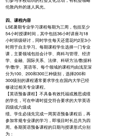
们参与学校组织的社会文化活动，有机会领略
伦敦内外的迷人风光。
四、课程内容
LSE暑期专业学习课程每期为三周，包括至少
54小时授课时间，其中包括36小时讲座与18
小时班级研讨，同时学生每天还需花约2至3小
时用于自主学习。每期课程学生选择一门专业
课，主要领域包括会计学、商科与管理、经济
学、金融、国际关系、法律、科研方法/数据科
学/数学、英语等。每个领域的课程均由浅至深
分为100、200和300三种级别，选择200和
300级别的课程通常要求学生在国内大学已经
修读过相关专业课程。 
【英语预备课程】不具备有效托福或雅思成绩
的学生，可在申请时提交符合要求的大学英语
四级或六级成
绩。学生必须先完成一周英语预备课程后，再
参加常规专业课的学习，即项目时长总共为四
周。各期英语预备课程的日期与授课形式分别
为：