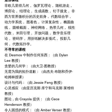
非欧几里得几何， 伽罗瓦理论， 随机游走， 
博弈论， 结理论， 生成函数， 钉子接龙， 非
西方世界微积分的历史前身， 代数组合学， 
动力学系统， 图着色， 计算复杂性， 椭圆曲
线， 圆锥截面， 神经网络， 热带几何， 线性
代数， 米田引理， 开放问题， 数学音乐理
论， 密码学， 用折纸解决多项式， 投影几
何， 代数拓扑学。
不寻常的课程
在 Desmos 中制作任何东西：（由 Dylan 
Lee 教授）
贪婪的几何学：（由大卫·图教授）
无需为我的拓扑道歉：（由杰夫·布朗和乔伊·
哈姆林授课）
设计与代码：（由 Jessie Feng 教授）
心灵感应 （由亚历克斯·库宁和马克斯·莱维特
教授）
图论，由 Crayola 提供：（由 Cece 
Henderson 教授）
令人困惑的模式：（由 Amber Verser 教授）