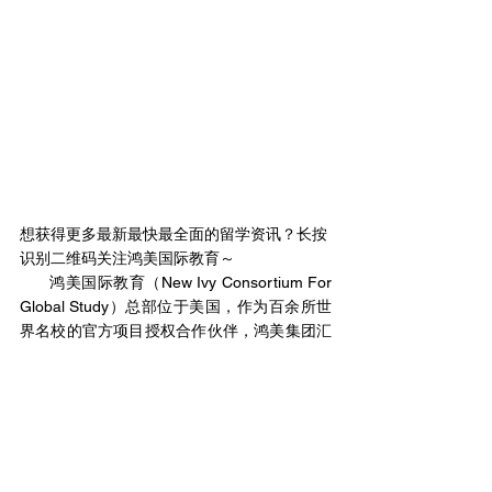
想获得更多最新最快最全面的留学资讯？长按
识别二维码关注鸿美国际教育～ 
      鸿美国际教育（New Ivy Consortium For 
Global Study）总部位于美国，作为百余所世
界名校的官方项目授权合作伙伴，鸿美集团汇
聚了最优质的教育资源，拥有丰富的名校申请
经验和专业诚信，为立志于海外求学的申请人
提供留学规划申请、学业指导、职业培训等高
品质服务。同时，也提供海外学术出版、投资
理财资产配置和移民等相关业务。