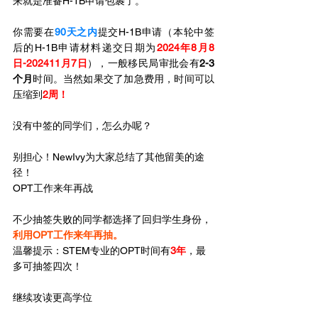
来就是准备H-1B申请包裹了。
你需要在
90天之内
提交H-1B申请（本轮中签
后的H-1B申请材料递交日期为
2024年8月8
日-202411月7日
），一般移民局审批会有
2-3
个月
时间。当然如果交了加急费用，时间可以
压缩到
2周！
没有中签的同学们，怎么办呢？
别担心！NewIvy为大家总结了其他留美的途
径！
OPT工作来年再战
不少抽签失败的同学都选择了回归学生身份，
利用OPT工作来年再抽。
温馨提示：STEM专业的OPT时间有
3年
，最
多可抽签四次！
继续攻读更高学位