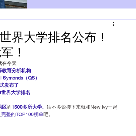
QS世界大学排名公布！
冠军！
就在今天
等教育分析机构
lli Symonds（QS）
式发布了
QS世界大学排名
地区
的
1500多所大学
。
话不多说接下来就和New Ivy一起
及
完整的TOP100榜单
吧。