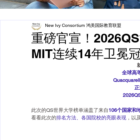
New Ivy Consortium 鸿美国际教育联盟
重磅官宣！2026
MIT连续14年卫冕
全球高
Quacquare
正
2026
此次的QS世界大学榜单涵盖了来自
106个国家和
看看此次的
排名方法、各国院校的亮眼表现
，以