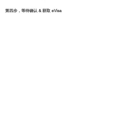
第四步，等待确认 & 获取 eVisa 
提交后，UKVI 通常需要 5 - 10 个工作日进行
处理，申请成功后，你会收到一封确认邮件发
送到你注册的邮箱。 
你的 eVisa 会自动绑定到你的 UKVI 账户； 
登录账户就能查看你的电子签证状态和详细信
息。 
生成 Share Code：在账户里找到生成 Share 
Code 的选项，可以随时生成一个 90 天有效
的验证码，用于向第三方证明你的签证状态。
注意！！
所有 eVisa 的申请、注册、管理操
作，必须英国通过移民局官网完成！警惕任何
第三方平台声称能 “代办” eVisa，这可能导致
个人信息泄露、被骗钱，甚至影响签证状态。