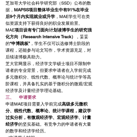
芝加哥大学社会科学研究部（SSD）公布的数
据，
MAPSS项目整体毕业生中有91%在毕业
后9个月内实现就业或升学
，MAE学生可在类
似资源支持下获得良好的职业发展前景。
MAE
项目设有专门面向计划读博学生的研究强
化方向（Research Intensive Track）
，妥妥
的
“申博跳板”
，学生不仅可以选修博士阶段的
课程，还能参与论文写作，学术资源充足，对
后续读博极具助力。
芝大官网显示，经济学文学硕士项目不限制申
请者的专业背景，但要求申请者在入学前完成
多元微积分、线性代数、概率论与统计学等高
阶课程，并具备扎实的基于微积分的微观/宏观
经济学及计量经济学理论基础。
三、    申请要求
申请MAE项目需要入学前完成
高级多元微积
分、线性代数、概率论、统计学课程，建议学
过实分析，有微观经济学、宏观经济学、计量
经济学
的坚实基础。有竞争力的申请者有大量
的数学和经济学经历。