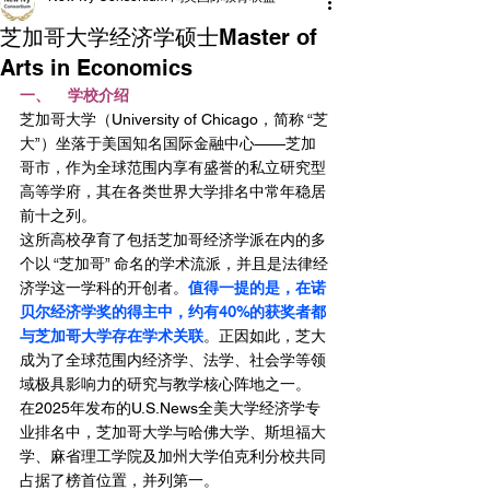
芝加哥大学经济学硕士Master of
Arts in Economics
一、    学校介绍
芝加哥大学（University of Chicago，简称 “芝
大”）坐落于美国知名国际金融中心——芝加
哥市，作为全球范围内享有盛誉的私立研究型
高等学府，其在各类世界大学排名中常年稳居
前十之列。
这所高校孕育了包括芝加哥经济学派在内的多
个以 “芝加哥” 命名的学术流派，并且是法律经
济学这一学科的开创者。
值得一提的是，在诺
贝尔经济学奖的得主中，约有40%的获奖者都
与芝加哥大学存在学术关联
。正因如此，芝大
成为了全球范围内经济学、法学、社会学等领
域极具影响力的研究与教学核心阵地之一。
在2025年发布的U.S.News全美大学经济学专
业排名中，芝加哥大学与哈佛大学、斯坦福大
学、麻省理工学院及加州大学伯克利分校共同
占据了榜首位置，并列第一。