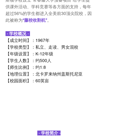
斯顿学校设立“常春藤大学预备项目”给学生提
供课外活动、学科竞赛等各方面的支持，每年
超过56%的学生都进入全美前30顶尖院校，因
此被称为
“藤校收割机”
。
 · 学校概况 · 
【成立时间】：1967年
【学校类型】：私立、走读、男女混校
【年级设置】：K-12年级
【学生人数】：约500人
【师生比例】：约1:8
【地理位置】：北卡罗来纳州盖斯托尼亚
【校园面积】：60英亩
 · 学校简介 ·