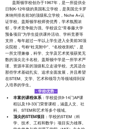
      盖斯顿学校创办于1967年，是一所提供全
日制K-12年级的美国私立学校，是美国北卡罗
来纳州排名前3的顶级私立学校，Niche A+认
证学校。盖斯顿学校师资优秀，学术氛围浓
郁，学术竞争能力强。学校设立“常春藤大学
预备项目”为学生提供课外活动、学科竞赛等
支持，每年超过一半以上学生进入全美前30顶
尖院校，号称“杜克附中”、“名校收割机”，是
一所文理兼修，科学、文学及艺术奖项获奖无
数的顶尖北卡名校。盖斯顿中学是一所学术严
谨、资源丰富的顶级私立走读学校。尤其适合
那些学术基础扎实、追求全面发展，并且希望
在STEM、文学、艺术和领导力等领域得到深
入培养的学生。
 · 学校优势 · 
丰富的课程体系
：学校提供9-14门AP课
程以及19-33门荣誉课程，涵盖人文、社
科、STEM和艺术等多个领域。
顶尖的STEM项目
：学校的STEM（科
学、技术、工程和数学）项目实力雄厚。