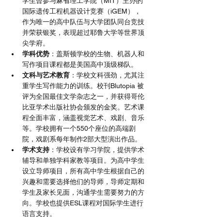
学生曾参与麻省理工学院（MIT）主办的
国际遗传工程机器设计竞赛（iGEM），
作为唯一的高中队伍与大学团队同台竞技
并荣获银奖，表现超过耶鲁大学等世界顶
尖学府。
学科优势
：盖斯顿学校的生物、机器人和
写作项目课程都是美国高中顶级梯队。
文科与艺术教育
：学校文科强劲，尤其注
重学生写作能力的训练。校刊Blutopia 被
评为全国最佳文学杂志之一，并获得哥伦
比亚学术出版社协会颁发的金奖。艺术课
程全面丰富，涵盖视觉艺术、戏剧、音乐
等。学校拥有一个550个座位的高端剧
院，戏剧系每年制作2部大型演出作品。
学术支持
：学校设有学习学院，提供学术
辅导和单独学科家教等项目。为高中学生
设立导师项目，所有高中学生根据自己的
兴趣和需要选择他们的导师，导师定期和
学生及家长见面，沟通学生需要努力的方
向。学校也提供ESL课程对国际学生进行
语言支持。