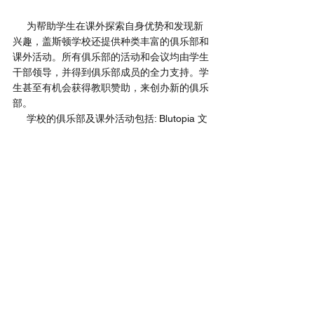
     为帮助学生在课外探索自身优势和发现新
兴趣，盖斯顿学校还提供种类丰富的俱乐部和
课外活动。所有俱乐部的活动和会议均由学生
干部领导，并得到俱乐部成员的全力支持。学
生甚至有机会获得教职赞助，来创办新的俱乐
部。
     学校的俱乐部及课外活动包括: Blutopia 文
学、艺术杂志、烹饪俱乐部、辩论俱乐部、
3D 设计和编程俱乐部、环境意识俱乐部、法
语俱乐部、HOSA、国际俱乐部、投资俱乐
部、美国少年州，数学俱乐部，报纸社、像素
人、创意大脑、心理学俱乐部、西班牙语俱乐
部、精神俱乐部、舞会俱乐部、艺术俱乐部
等。
 · 申请要求及费用参考 · 
•申请截止日期：1月10日
•申请要求：成绩单、推荐信、TOEFL成绩
（建议85分以上）、建议SSAT成绩或者ISEE