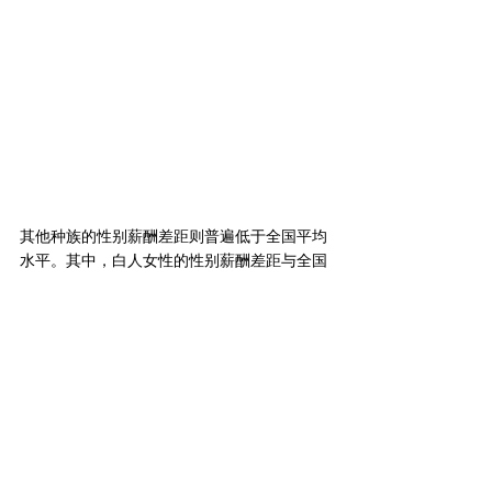
其他种族的性别薪酬差距则普遍低于全国平均
水平。其中，白人女性的性别薪酬差距与全国
平均最为接近，为15.9%，其次是西班牙裔和
拉丁裔，差距为12.2%。
黑人和非裔美国人之间的性别薪酬差距最小，
仅为6.1%，显示了在薪酬平等方面的一线希
望。