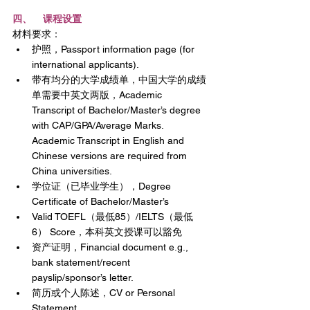
四、    课程设置
材料要求：
护照，Passport information page (for 
international applicants).
带有均分的大学成绩单，中国大学的成绩
单需要中英文两版，Academic 
Transcript of Bachelor/Master’s degree 
with CAP/GPA/Average Marks. 
Academic Transcript in English and 
Chinese versions are required from 
China universities.
学位证（已毕业学生），Degree 
Certificate of Bachelor/Master’s
Valid TOEFL（最低85）/IELTS（最低
6） Score，本科英文授课可以豁免
资产证明，Financial document e.g., 
bank statement/recent 
payslip/sponsor’s letter.
简历或个人陈述，CV or Personal 
Statement.