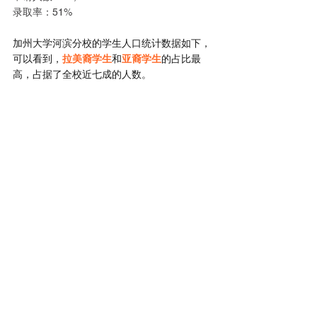
录取率：51%
加州大学河滨分校的学生人口统计数据如下，
可以看到，
拉美裔学生
和
亚裔学生
的占比最
高，占据了全校近七成的人数。
图片来源：学校官网
就读学生表示，身边的同学大多数都非常友
好，
校园内氛围很融洽~