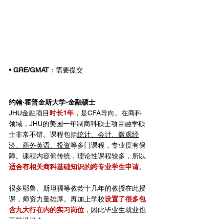
• GRE/GMAT
：需要提交
约翰·霍普金斯大学-金融硕士
JHU金融项目
时长1年
，是CFA导向。在商科
领域，JHU的美国一年制商科硕士项目融学硕
士非常不错。课程包括
统计、会计、微观经
济、商务英语、投资
等多门课程，专业度有保
障。课程内容偏传统，理论性课程较多，所以
适合有相关商科基础知识的跨专业学生申请
。
很多耶鲁、斯坦福等教龄十几年的教授在此授
课，师资力量雄厚。再加上学校
设置了很多包
含九大行在内的实习岗位
，因此毕业生就业也