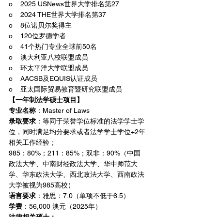
o    
2025 USNews世界大学排名第27
o    
2024 THE世界大学排名第37
o    
8位诺贝尔奖得主
o    
120位罗德学者
o    
41个热门专业全球前50名
o    
澳大利亚八校联盟成员
o    
环太平洋大学联盟成员
o    
AACSB及EQUIS认证成员
o    
亚太国际贸易教育暨研究联盟成员
【一年制法学硕士项目】
专业名称
：Master of Laws
录取要求
：等同于荣誉学位标准的法学学士学
位，同时满足均分要求或者法学学士学位+2年
相关工作经验；
985：80%；211：85%；双非：90%（中国
政法大学、中南财经政法大学、华中师范大
学、华东政法大学、西北政法大学、西南政法
大学被视为985高校）
语言要求
：雅思：7.0（单项不低于6.5）
学费
：56,000 澳元（2025年）
法律相关硕士：