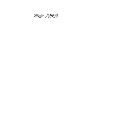
雅思机考安排
2026SAT考试日历
SAT通常在每年的3月、5月、6月、8月、10
月、11月和12月举行考试。