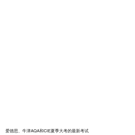
2
0
、26-Level5-6月考试安排
爱德思、牛津AQA和CIE夏季大考的最新考试