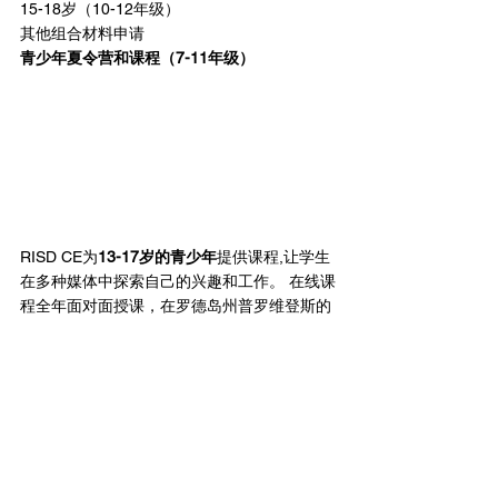
15-18岁（10-12年级）
其他组合材料申请
青少年夏令营和课程（7-11年级）
RISD CE为
13-17岁的青少年
提供课程,让学生
在多种媒体中探索自己的兴趣和工作。 在线课
程全年面对面授课，在罗德岛州普罗维登斯的
RISD校园里。
艺术探索是青少年建立表达自我的信心、学习
解决问题和批判性思考的最佳方式之一。青少
年可以通过获得艺术和设计基础知识的基础、
尝试新媒介和培养技术技能来最大限度地利用
他们的暑假。