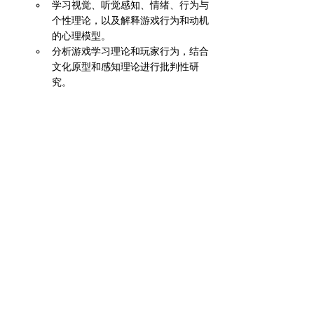
学习视觉、听觉感知、情绪、行为与
个性理论，以及解释游戏行为和动机
的心理模型。
分析游戏学习理论和玩家行为，结合
文化原型和感知理论进行批判性研
究。
体验设计原型（Prototyping for 
Experience Design）
探索创建体验设计项目原型的工具、
技术和流程。
学生实践使用激光切割、3D 打印、
CNC 加工、电子原型、增强现实等
原型技术。
学习原型设计策略、实验与测试方
法，提升体验设计能力。