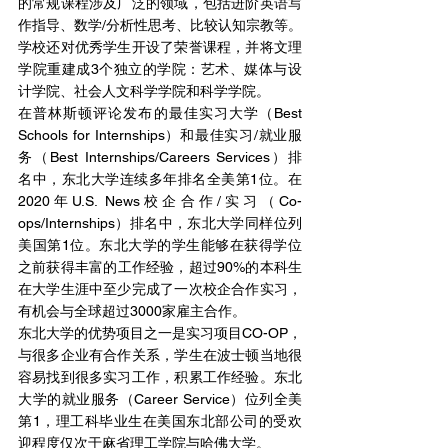
的常规课程涉及广泛的领域，包括进阶英语写
作指导、数学/分析性思考、比较认知宗教等。
学校还对优秀学生开设了荣誉课程，并将文理
学院重建成3个独立的学院：艺术、媒体与设
计学院、社会人文科学学院和科学学院。
在普林斯顿评论发布的最佳实习大学（Best 
Schools for Internships）和最佳实习/就业服
务（Best Internships/Careers Services）排
名中，东北大学连续多年排名全美第1位。在
2020年U.S. News校企合作/实习（Co-
ops/Internships）排名中，东北大学同样位列
美国第1位。东北大学的学生能够在获得学位
之前获得丰富的工作经验，超过90%的本科生
在大学生涯中至少完成了一次校企合作实习，
有机会与全球超过3000家雇主合作。
东北大学的优势项目之一是实习项目CO-OP，
与很多企业有合作关系，学生在波士顿当地很
容易找到很多实习工作，积累工作经验。东北
大学的就业服务（Career Service）位列全美
第1，理工科毕业生在美国东北部公司的受欢
迎程度仅次于麻省理工学院与哈佛大学。