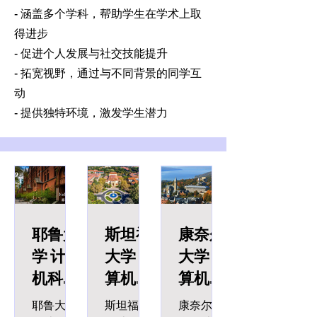
- 涵盖多个学科，帮助学生在学术上取
得进步
- 促进个人发展与社交技能提升
- 拓宽视野，通过与不同背景的同学互
动
- 提供独特环境，激发学生潜力
耶鲁大
斯坦福
康奈尔
学 计算
大学 计
大学 计
机科学
算机科
算机科
硕士
学硕士
学工程
耶鲁大学
斯坦福大
康奈尔大