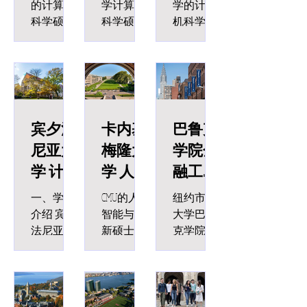
Master of
Master of
硕士
的计算机
学计算机
学的计算
Science in
Science in
科学硕士
科学硕士
机科学工
Master of
项目
（MS in
程硕士
Computer
Computer
Engineeri
（MSCS）
Computer
（MEng in
Science
Science
ng in
是耶鲁大
Science）是
Computer
(MSCS)
(MSCS)
Computer
学文理学
全球公认
Science）是
Science
院研究生
的顶级CS
一个为期
院开设的
硕士项目
两个学期
宾夕法
卡内基
巴鲁克
一个小而
之一，下
（一年
尼亚大
梅隆大
学院金
精且性价
设于斯坦
制）的
学 计算
学 人工
融工程
比极高的
福工程学
STEM项
项目，提
院，
目，需修
机应用
智能与
硕士
一、学校
CMU的人工
纽约市立
供一年制
CSRankings
满30学分
科学硕
创新硕
Master of
介绍 宾夕
智能与创
大学巴鲁
硕士学位
2025与MIT
（每学期
Financial
法尼亚大
新硕士项
克学院
士Master
士Master
和两年制
共同位列
15学
学
目
（Bernard M.
Engineeri
硕士学位
第八，在
分）。项
of Applied
of Science
（University
（MSAII）
Baruch
ng
两种学习
全球享有
目可以延
Science in
in
of
于2018年
College-
路径。该
极高的声
长一个学
Computer
Artificial
Pennsylvania
成立，是
CUNY），
项目适合
誉，在计
期（需修