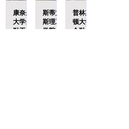
Science
Intelligenc
, UPenn）
生物技
又译名为
对从事研
算机科学
满36学
位于美国
术、创新
纽约城市
(MAS-CS)
e and
究项目感
理论、人
分），延
康奈尔
斯蒂文
普林斯
宾夕法尼
和计算硕
大学巴鲁
Innovation
兴趣的学
工智能、
长后可减
大学金
斯理工
顿大学
亚州费城
士课程的
克学院，
生申请，
数据科学
轻每学期
(MSAII)
融工程
学院金
金融硕
市，由本
继任者，
是纽约市
旨在扩大
和网络安
学习压
杰明·富兰
由语言技
立大学最
硕士
融工程
士Master
学生在计
全等领域
力，同时
康奈尔大
史蒂文斯
普林斯顿
克林创建
术研究所
著名的分
算机科学
都有卓越
有机会参
Master of
硕士
in Finance
学由埃兹
理工学院
大学（简
于1740
（Language
校，建立
领域的专
的研究和
加秋季实
Engineeri
拉·康奈尔
的金融工
称“普林斯
Master of
年，是美
Technologies
于1847
业知识深
教学实
习，积累
和安德鲁·
程硕士项
顿”，
ng, FE
Engineeri
国第四古
Institute,
年，是美
度。
力。
宝贵的职
迪克森·怀
目是一个
Princeton
Concentra
老的高等
LTI）主
国历史上
ng in
场经验。
特于1865
融合数学
University）
教育机
办，整合
第一所免
tion
Financial
项目定位
年建立，
严谨性与
，于1746
构，也是
了计算机
费高等教
首页
关于我们
为实践导
Engineeri
是常春藤
商业实践
年始建，
著名的常
科学学院
育学院，
向，强调
ng
八盟校中
的前沿项
位于美国
出国留学
科研/语培中心
春藤盟校
旗下计算
由华尔街
工程应用
唯一创建
目，在
东海岸新
成员之
机科学
投资大师
与项目管
美国移民
实习/就业
于美国独
2026年
泽西州的
一。 宾大
系、机器
伯纳德·巴
理，旨在
立战争之
QuantNet最
普林斯顿
工程学院
学习系、
鲁克创
帮助学生
紧急事件处理
后的新生
佳金融工
市，是世
计算机与
软件与社
立，其中
在软件工