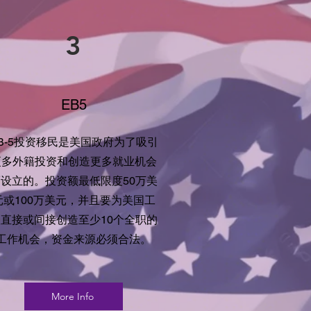
3
EB5
B-5投资移民是美国政府为了吸引
更多外籍投资和创造更多就业机会
而设立的。投资额最低限度50万美
元或100万美元，并且要为美国工
人直接或间接创造至少10个全职的
工作机会，资金来源必须合法。
More Info