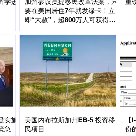
留学进
加州参议员提移民改革法案，只
重磅
要在美国居住7年就发绿卡！立
即“大赦”，超800万人可获得绿
卡...
登实施
美国内布拉斯加州EB-5 投资移
【
策急
民项目
份