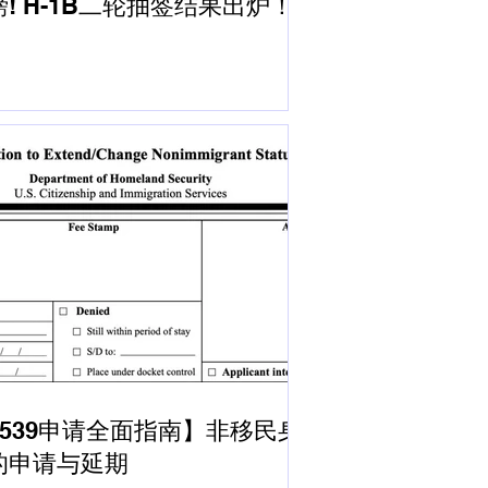
! H-1B二轮抽签结果出炉！
I-539申请全面指南】非移民身
的申请与延期