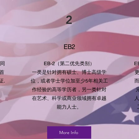
2
EB2
不同
EB-2（第二优先类别）
E
首
一类是针对拥有硕士、博士高级学
证.
位，或者学士学位加至少5年相关工
作经验的高等学历者，另一类针对
在艺术、科学或商业领域拥有卓越
能力人士。
More Info