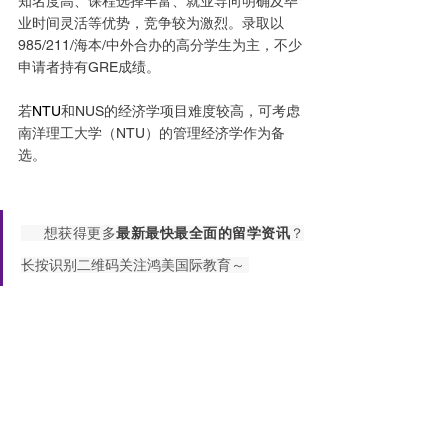
知名度高、课程选择丰富、就业导向明确及毕
业时间灵活等优势，竞争较为激烈。录取以
985/211/海本/中外合办的高分学生为主，不少
申请者持有GRE成绩。
若
NTU
和NUS的经济学项目难度较高，可考虑
南洋理工大学（NTU）的管理经济学作为备
选。
     想获得更多
最新最快最全面的留学资讯
？
长按识别二维码关注鸿美国际教育～ 