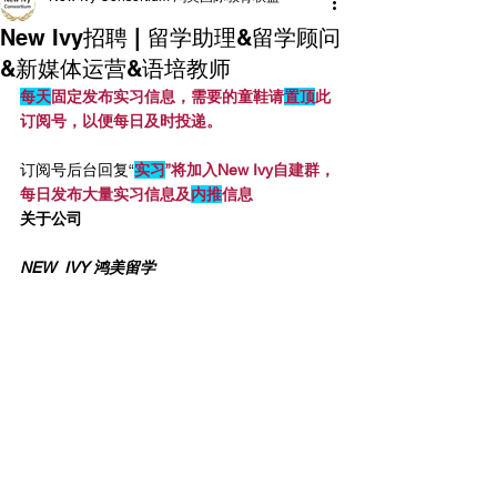
New Ivy招聘 | 留学助理&留学顾问
&新媒体运营&语培教师
每天
固定发布实习信息，需要的童鞋请
置顶
此
订阅号，以便每日及时投递。
订阅号后台回复“
实习
”将加入New Ivy自建群，
每日发布大量实习信息及
内推
信息
关于公司
NEW  IVY 鸿美留学