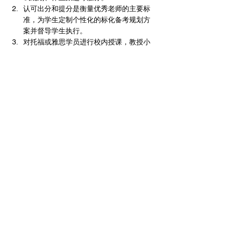
认可出分和提分是衡量优秀老师的主要标
准，为学生定制个性化的标化备考规划方
案并督导学生执行。
对托福或雅思学员进行校内授课，教授小
班和一对一课程，并能保证教学质量； 
及时记录学生的课堂表现，在课后与家长
沟通并将学生情况反馈给家长； 
针对学生问题能够给家长合理的建议，及
时回答家长的问题； 
积极参加部门组织的教研会，按时高效完
成教研任务，与其他老师分享教学经验和
相关教研成果； 
能够针对所教级别，对教材及教学法进行
深入研究，为家长开设讲座普及英语学习
理念与相关学习方法。
【岗位要求】
本科及以上学历，英语（教学）相关专业
优先，有留学经历优先，有教师资格证，
TKT等证书优先；