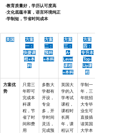
·教育质量好，学历认可度高
·文化底蕴丰富，语言环境纯正
·学制短，节省时间成本
英国
方案
方案
方案
方案
一：
二：
三：
四：
快捷课
预科
A-
专升本
程+本
+本科
Level
Top-
科
课程
Up课
+本科
程
方案优
只需三
多数大
英国大
学制一
势
年即可
学都有
学的入
年，三
完成本
开设，
学考试
年统招
科课
专业
课程，
大专毕
程，节
多，开
课程时
业生可
省了时
学时间
长两
直接插
间和费
灵活，
年，课
读英国
用
完成预
程认可
大学本