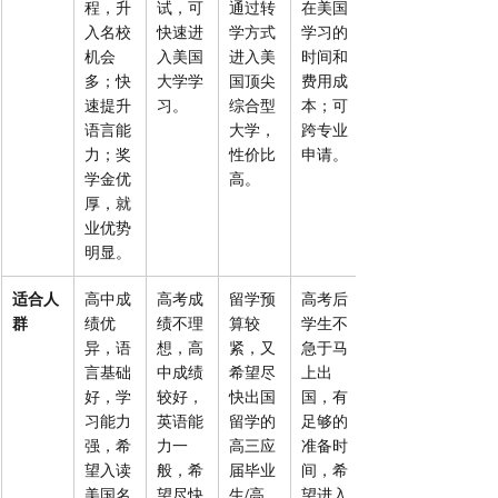
程，升
试，可
通过转
在美国
入名校
快速进
学方式
学习的
机会
入美国
进入美
时间和
多；快
大学学
国顶尖
费用成
速提升
习。
综合型
本；可
语言能
大学，
跨专业
力；奖
性价比
申请。
学金优
高。
厚，就
业优势
明显。
适合人
高中成
高考成
留学预
高考后
群
绩优
绩不理
算较
学生不
异，语
想，高
紧，又
急于马
言基础
中成绩
希望尽
上出
好，学
较好，
快出国
国，有
习能力
英语能
留学的
足够的
强，希
力一
高三应
准备时
望入读
般，希
届毕业
间，希
美国名
望尽快
生/高
望进入