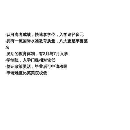
·认可高考成绩，快速拿学位，入学途径多元
·拥有一流国际水准教育质量，八大更是享誉盛
名
·灵活的教育体制，有2月与7月入学
·学制短，入学门槛相对较低
·签证政策灵活，毕业后可申请移民
·申请难度比英美院校低
澳大利亚
方案一：
方案二：
方案三：
高考成绩
预科+本
大一快捷
直申本科
科
课程+ 本
科
方案优势
澳洲多所
预科阶段
节省一年