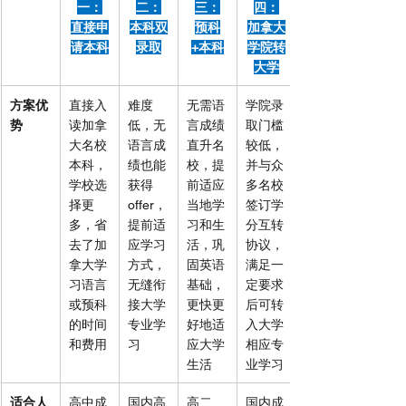
一：
二：
三：
四：
直接申
本科双
预科
加拿大
请本科
录取
+本科
学院转
大学
方案优
直接入
难度
无需语
学院录
势
读加拿
低，无
言成绩
取门槛
大名校
语言成
直升名
较低，
本科，
绩也能
校，提
并与众
学校选
获得
前适应
多名校
择更
offer，
当地学
签订学
多，省
提前适
习和生
分互转
去了加
应学习
活，巩
协议，
拿大学
方式，
固英语
满足一
习语言
无缝衔
基础，
定要求
或预科
接大学
更快更
后可转
的时间
专业学
好地适
入大学
和费用
习
应大学
相应专
生活
业学习
适合人
高中成
国内高
高二、
国内成