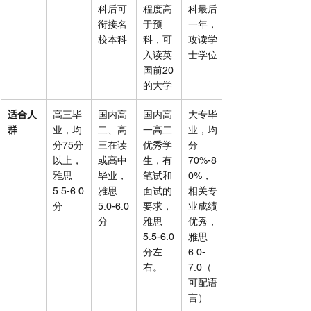
科后可
程度高
科最后
衔接名
于预
一年，
校本科
科，可
攻读学
入读英
士学位
国前20
的大学
适合人
高三毕
国内高
国内高
大专毕
群
业，均
二、高
一高二
业，均
分75分
三在读
优秀学
分
以上，
或高中
生，有
70%-8
雅思
毕业，
笔试和
0%，
5.5-6.0
雅思
面试的
相关专
分
5.0-6.0
要求，
业成绩
分
雅思
优秀，
5.5-6.0
雅思
分左
6.0-
右。
7.0（
可配语
言）