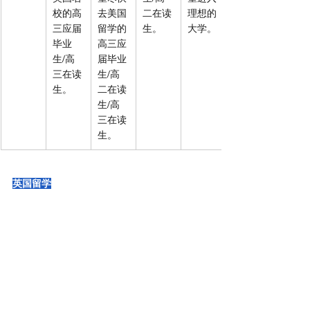
校的高
去美国
二在读
理想的
三应届
留学的
生。
大学。
毕业
高三应
生/高
届毕业
三在读
生/高
生。
二在读
生/高
三在读
生。
英国留学