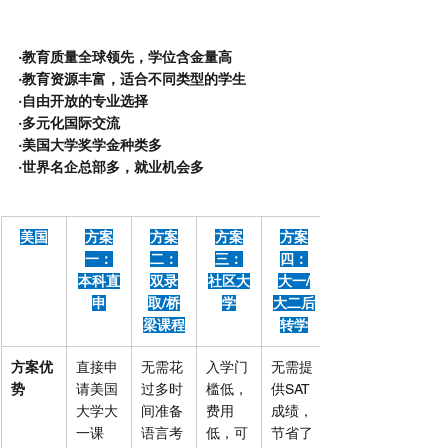
·教育质量全球领先，学位含金量高
·教育资源丰富，适合不同类型的学生
·自由开放的专业选择
·多元化国际交流
·美国大学奖学金种类多
·世界名企总部多，就业机会多
美国
方案
方案
方案
方案
一：
二：
三：
四：
本科直
双录
社区大
大一/
申
取/桥
学
大二后
梁课程
转学
方案优
直接申
无需花
入学门
无需提
势
请美国
过多时
槛低，
供SAT
大学大
间准备
费用
成绩，
一课
语言考
低，可
节省了