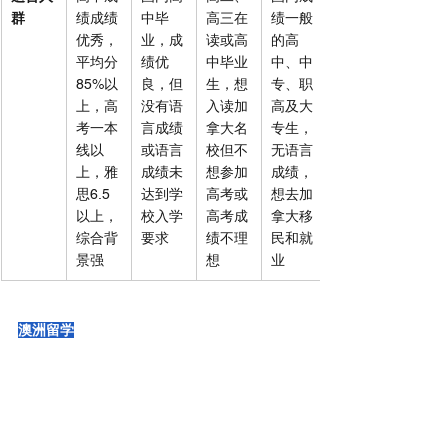
群
绩成绩
中毕
高三在
绩一般
优秀，
业，成
读或高
的高
平均分
绩优
中毕业
中、中
85%以
良，但
生，想
专、职
上，高
没有语
入读加
高及大
考一本
言成绩
拿大名
专生，
线以
或语言
校但不
无语言
上，雅
成绩未
想参加
成绩，
思6.5
达到学
高考或
想去加
以上，
校入学
高考成
拿大移
综合背
要求
绩不理
民和就
景强
想
业
澳洲留学