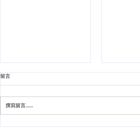
留言
撰寫留言......
2025南加州大学传播管理硕士
2025伦敦
｜Master of Communication
硕士｜MA Ed
Management