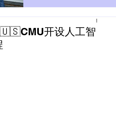
｜🇺🇸CMU开设人工智
程