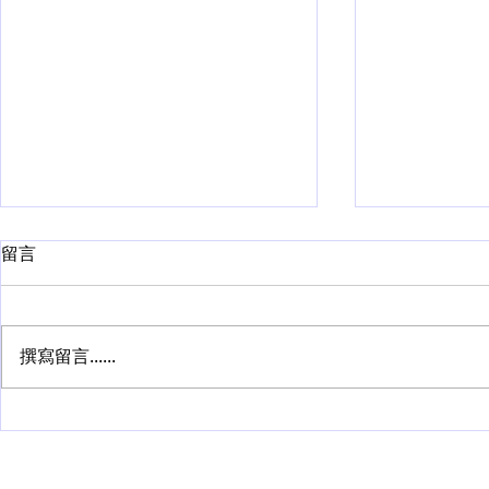
留言
撰寫留言......
西北大学计算机科学及计算机
加州大学圣
工程硕士
析硕士