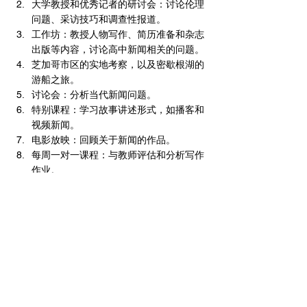
大学教授和优秀记者的研讨会：讨论伦理
问题、采访技巧和调查性报道。
工作坊：教授人物写作、简历准备和杂志
出版等内容，讨论高中新闻相关的问题。
芝加哥市区的实地考察，以及密歇根湖的
游船之旅。
讨论会：分析当代新闻问题。
特别课程：学习故事讲述形式，如播客和
视频新闻。
电影放映：回顾关于新闻的作品。
每周一对一课程：与教师评估和分析写作
作业。
五、	校园生活
在校园期间，你将与项目的其他参与者、教职
员工住在西北大学的宿舍中。学生住在距离新
闻系大楼不到一个街区的大学宿舍里。用餐在
大学餐厅进行，提供多种选择包括素食，大学
的营养师也乐于满足特殊饮食需求。空余时
间，学生可以去体育馆，可以在校园内跑步或
锻炼，校园内各处均设有篮球场和网球场。密
歇根湖畔还有一条美丽的慢跑道，距离宿舍楼