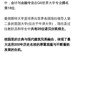
中，
会计与金融专业
在QS世界大学专业
排
名
第18位.
曼彻斯特大学是培养出世界各国现任领导人第
二多的英国大学(仅次于牛津大学) ，现任及过
往教职员和学生中
共有25位诺贝尔奖得主。
校园里的古典与现代建筑完美融合，体现了曼
大这所200年历史名校的厚重底蕴与不断蓬勃
发展的生机。