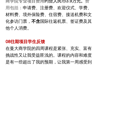
商学院专业项目费用
约合人民币3.9万元。
费
用包括：
申请费、注册费、欢迎仪式、学费、
材料费、境外保险费、住宿费、接送机费和文
化参访门票，
不含
国际往返机票、签证费及其
他个人消费。
08往期项目学生反馈
在曼大商学院的四周课程是紧张、充实、富有
挑战性又让我受益匪浅的。课程的内容和难度
是有一些超出了我的预期，让我第一周感受到
了前所未有的压力，但是课程的三位老师非常
的nice，他们帮助我们更好的理解了这些内
容，还告诉我们要放轻松。当最后一门考试结
束后我如释重负，曾经对于毕业后去海外留学
读研我总是幻想的很美好，通过这一次的微留
学体验，我体会到了留学的不易，回到国内后
我要努力提升自己的英语和专业课程。
----  ZHANG同学
在曼城的四周时光里，很多街道都留下过我的
足迹，我也留下了美好的回忆。令人难忘的，