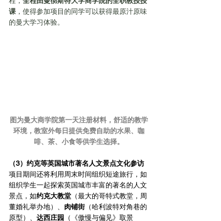
程，
全程由曼彻斯特大学商学院的全职教授授
课
，使得参加项目的同学可以获得最原汁原味
的曼大学习体验。
图为曼大商学院第一天注册材料，舒适的教学
环境，教室外每日提供免费自助的水果、咖
啡、茶、小食等供学生选择。
（3）约克等英国城市著名人文景点文化参访
项目期间还将利用周末时间组织短途旅行，如
组织学生一起探索英国城市丰富的著名的人文
景点，如
约克大教堂
（最大的哥特式教堂，周
董婚礼举办地）、
肉铺街
（哈利波特对角巷的
原型）、
达西庄园
（《傲慢与偏见》取景