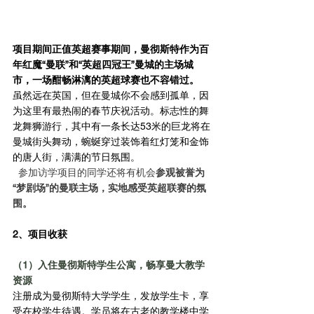
项目期间正值英超赛事期间，曼彻斯特作为百
年红魔“曼联”和“英超四冠王”曼城的主场城
市，一场酣畅淋漓的英超球赛也不容错过。
虽然远在英国，但在曼城你不会感到孤单，因
为这里有最热闹的春节庆祝活动。标志性的舞
龙舞狮游行，其中有一条长达53米的巨龙将在
曼城街头舞动，蜿蜒穿过装饰着红灯笼和金饰
的唐人街，满满的节日氛围。
  参加访学项目的同学还将有机会
参观被誉为
“梦剧场”的曼联主场，实地感受英超联赛的氛
围。
2、项目收获
（1）入住曼彻斯特学生公寓，畅享曼大教学
资源
注册成为曼彻斯特大学学生，发放学生卡，享
受在校学生待遇。学员将在古老的教学楼中学