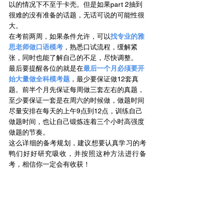
以的情况下不至于卡壳。但是如果part 2抽到
很难的没有准备的话题，无话可说的可能性很
大。
在考前两周，如果条件允许，可以
找专业的雅
思老师做口语模考
，熟悉口试流程，缓解紧
张，同时也能了解自己的不足，尽快调整。
最后要提醒各位的就是在
最后一个月必须要开
始大量做全科模考题
，最少要保证做12套真
题。前半个月先保证每周做三套左右的真题，
至少要保证一套是在周六的时候做，做题时间
尽量安排在每天的上午9点到12点，训练自己
做题时间，也让自己锻炼连着三个小时高强度
做题的节奏。
这么详细的备考规划，建议想要认真学习的考
鸭们好好研究吸收，并按照这种方法进行备
考，相信你一定会有收获！