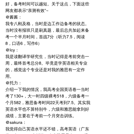
好，备考时间可以越短。关于这点，下面这些
网友都表示“亲测有效”~
@酱酱：
我专八刚及格，当时是边工作边备考的状态。
当时没有报班只是刷真题，最后总共加起来备
考一个半月时间，首战7分（听力7.5，阅读
8，口语6，写作6）
@Icy：
我是读翻译学研究生，当时记得是考前突击一
周，最终首考总分8。毕竟是学英语相关专业
的，感觉这个专业还是对我的雅思有一定作
用。
@托力：
介绍一下我的情况，我高考全国英语卷一当时
考了130+，大一时四级裸考518，六级备考一
个月582，雅思备考时间22天考到7.5。其实我
英语水平也不算特别牛，六级和雅思能拿到好
成绩，主要在于考前一个月突击训练。
@sakura：
我觉得自己英语水平还不错，高考英语（广东