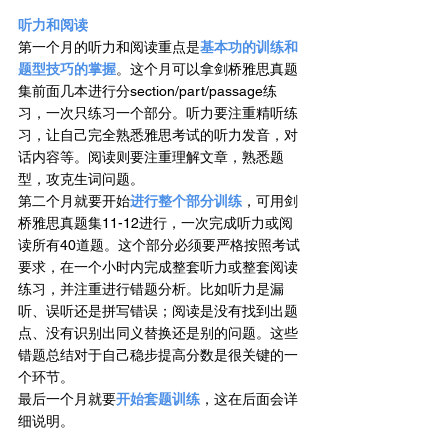
听力和阅读  
第一个月的听力和阅读重点是
基本功的训练和
题型技巧的掌握
。这个月可以拿剑桥雅思真题
集前面几本进行分section/part/passage练
习，一次只练习一个部分。听力要注重精听练
习，让自己完全熟悉雅思考试的听力发音，对
话内容等。阅读则要注重理解文章，熟悉题
型，攻克生词问题。
第二个月就要开始
进行整个部分训练
，可用剑
桥雅思真题集11-12进行，一次完成听力或阅
读所有40道题。这个部分必须要严格按照考试
要求，在一个小时内完成整套听力或整套阅读
练习，并注重进行错题分析。比如听力是漏
听、误听还是拼写错误；阅读是没有找到出题
点、没有识别出同义替换还是别的问题。这些
错题总结对于自己稳步提高分数是很关键的一
个环节。
最后一个月就要
开始套题训练
，这在后面会详
细说明。