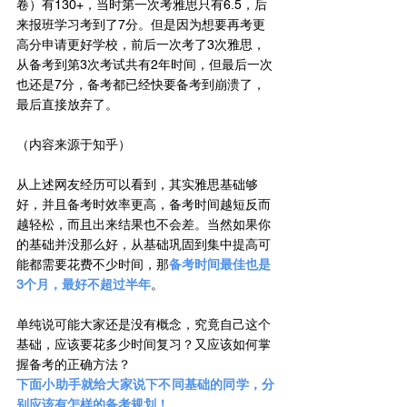
卷）有130+，当时第一次考雅思只有6.5，后
来报班学习考到了7分。但是因为想要再考更
高分申请更好学校，前后一次考了3次雅思，
从备考到第3次考试共有2年时间，但最后一次
也还是7分，备考都已经快要备考到崩溃了，
最后直接放弃了。
（内容来源于知乎）
从上述网友经历可以看到，其实雅思基础够
好，并且备考时效率更高，备考时间越短反而
越轻松，而且出来结果也不会差。当然如果你
的基础并没那么好，从基础巩固到集中提高可
能都需要花费不少时间，那
备考时间最佳也是
3个月，最好不超过半年
。
单纯说可能大家还是没有概念，究竟自己这个
基础，应该要花多少时间复习？又应该如何掌
握备考的正确方法？
下面小助手就给大家说下不同基础的同学，分
别应该有怎样的备考规划！