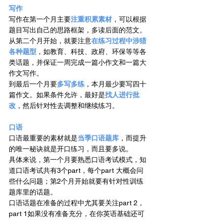
写作 
写作在第一个月主要
注重积累素材
，可以根据
题目写出自己的思路框架，多读后面的范文。
从第二个月开始，就要注意
在练习过程中涉猎
各种题型
，如教育、科技、政府、环保等等各
类话题，并保证一周完成一篇小作文和一篇大
作文写作。
到最后一个月要
多写多练
，本月最少要写四十
篇作文。如果条件允许，最好是
找人进行批
改
，然后针对性去调整和继续练习。
口语 
口语最重要的素材就是
当季口语题库
，而提升
的唯一秘诀就是开口练习，而且要多说。
具体来说，第一个月要熟悉口语考试模式，知
道口语考试共有3个part，每个part 大概会问
些什么问题；第2个月开始就要有针对性训练
题库里的话题。
口语话题在准备的过程中尤其要关注part 2，
part 1如果没有准备充分，在你英语基础还可