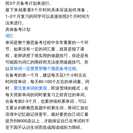
照3个月备考计划来进行。
接下来就看看3个月时间具体应该如何准备，
1~2个月复习的同学可以直接按照2个月时间方
法来进行。
具体备考计划
词汇 
单词是整个雅思备考过程中非常重要的一个环
节。如果没有一定的词汇量，就算是报了课
程，老师讲授了很实用的做题技巧，你还是有
可能因为词汇的障碍而无法使用做题技巧。所
以
背单词一定要贯穿整个雅思备考过程
。
在备考的第一个月，建议每天花1个小时左右
时间背单词，每天80-100个左右的单词量。同
时，
要注意单词的复现
，即滚雪球的模式，在
每天背新单词的同时要复习之前背过的单词。
在备考第2-3个月，也要持续积累单词，可以
主要从剑桥雅思真题中积累生词，将词汇放在
语境中记忆能记得更牢。最好要把自己词汇量
提升到8000及以上，才能保证自己在考试时不
至于因不认识生词而造成阅读或听力障碍。