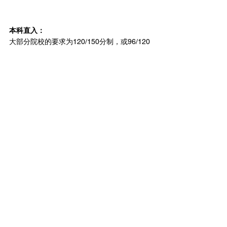
本科直入：
大部分院校的要求为120/150分制，或96/120
分制(江苏)；
圣路易斯大学的直入要求为：125/150分制，
或100/120分制(江苏)。
国际大一课程：
1学期/1-2学季：120/150或96/120(江苏)；
2学期/3学季：110/150或88/120(江苏)；
3学期/4学季：105/150或84/120(江苏)。