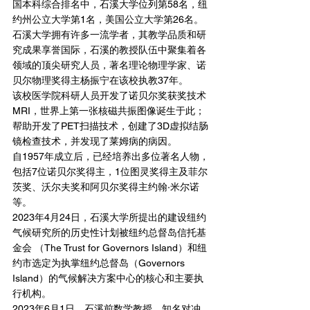
国本科综合排名中，石溪大学位列第58名，纽
约州公立大学第1名，美国公立大学第26名。
石溪大学拥有许多一流学者，其教学品质和研
究成果享誉国际，石溪的教授队伍中聚集着各
领域的顶尖研究人员，著名理论物理学家、诺
贝尔物理奖得主杨振宁在该校执教37年。
该校医学院科研人员开发了诺贝尔奖获奖技术
MRI，世界上第一张核磁共振图像诞生于此；
帮助开发了PET扫描技术，创建了3D虚拟结肠
镜检查技术，并发现了莱姆病的病因。
自1957年成立后，已经培养出多位著名人物，
包括7位诺贝尔奖得主，1位图灵奖得主及菲尔
茨奖、沃尔夫奖和阿贝尔奖得主约翰·米尔诺
等。
2023年4月24日，石溪大学所提出的建设纽约
气候研究所的历史性计划被纽约总督岛信托基
金会 （The Trust for Governors Island）和纽
约市选定为执掌纽约总督岛（Governors 
Island）的气候解决方案中心的核心和主要执
行机构。
2023年6月1日，石溪前数学教授、知名对冲