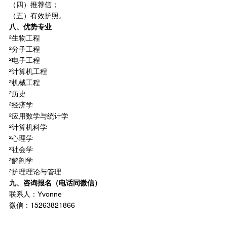
（四）推荐信；
（五）有效护照。
八、优势专业
²生物工程
²分子工程
²电子工程
²计算机工程
²机械工程
²历史
²经济学
²应用数学与统计学
²计算机科学
²心理学
²社会学
²解剖学
²护理理论与管理
九、咨询报名（电话同微信）
联系人：Yvonne
微信：15263821866