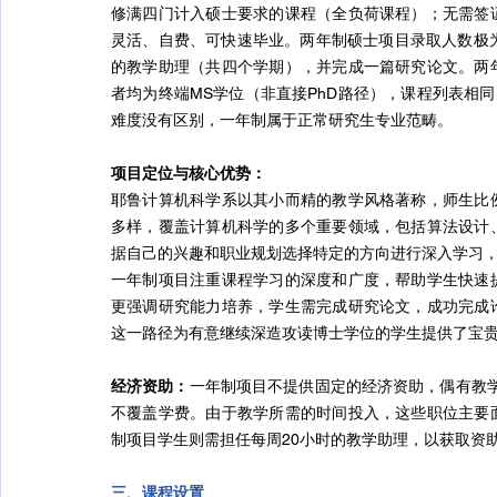
修满四门计入硕士要求的课程（全负荷课程）；无需签
灵活、自费、可快速毕业。两年制硕士项目录取人数极
的教学助理（共四个学期），并完成一篇研究论文。两
者均为终端MS学位（非直接PhD路径），课程列表相
难度没有区别，一年制属于正常研究生专业范畴。
项目定位与核心优势：
耶鲁计算机科学系以其小而精的教学风格著称，师生比
多样，覆盖计算机科学的多个重要领域，包括算法设计
据自己的兴趣和职业规划选择特定的方向进行深入学习
一年制项目注重课程学习的深度和广度，帮助学生快速
更强调研究能力培养，学生需完成研究论文，成功完成
这一路径为有意继续深造攻读博士学位的学生提供了宝
经济资助：
一年制项目不提供固定的经济资助，偶有教学
不覆盖学费。由于教学所需的时间投入，这些职位主要
制项目学生则需担任每周20小时的教学助理，以获取资
三、课程设置