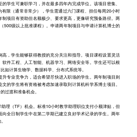
证的学生可兼职学习，并在最多四年内完成学位。该项目密集、
为有限（通常非常少），学生需通过六门课程、担任每周20小时
年制项目有资助但名额极少、要求更高，更像研究预备路径。两
同（500级以上批准课程）。申请两年制项目与申请计算机博士的
例高，学生能够获得教授的充分关注和指导。项目课程设置灵活
、软件工程、人工智能、机器学习、网络安全等。学生还可以根
，比如计算生物学、数据科学、分布式系统等。
提升专业竞争力，适合希望尽快进入职场的学生。两年制项目则
论文的学生将有资格被考虑加速录取到计算机科学系博士项目。
贵的过渡和准备机会。
助理（TF）机会。标准10小时教学助理职位支付小额津贴，但
面向全日制学生中在第二学期已建立良好学术记录的学生。两年
助。