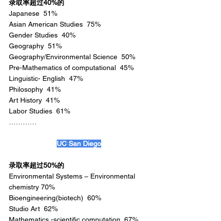
录取率超过40%的
Japanese  51%
Asian American Studies  75%
Gender Studies  40%
Geography  51%
Geography/Environmental Science  50%
Pre-Mathematics of computational  45%
Linguistic- English  47%
Philosophy  41%
Art History  41%
Labor Studies  61%
…………
UC San Diego
录取率超过50%的
Environmental Systems – Environmental 
chemistry 70%
Bioengineering(biotech)  60%
Studio Art  62%
Mathematics -scientific computation  67%