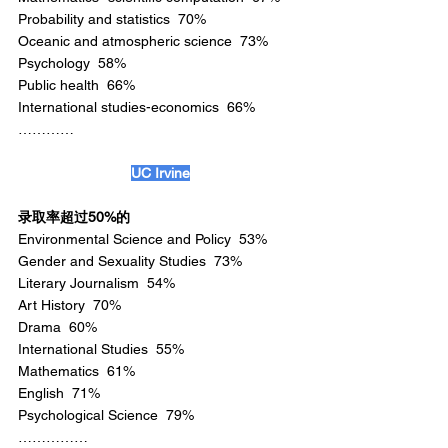
Probability and statistics  70%
Oceanic and atmospheric science  73%
Psychology  58%
Public health  66%
International studies-economics  66%
…………
UC Irvine
录取率超过50%的
Environmental Science and Policy  53%
Gender and Sexuality Studies  73%
Literary Journalism  54%
Art History  70%
Drama  60%
International Studies  55%
Mathematics  61%
English  71%
Psychological Science  79%
……………