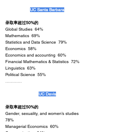
UC Santa Barbara
录取率超过50%的
Global Studies  64%
Mathematics  69%
Statistics and Data Science  79%
Economics  58%
Economics and accounting  60%
Financial Mathematics & Statistics  72%
Linguistics  63%
Political Science  55%
…………
UC Davis
录取率超过50%的
Gender, sexuality, and women’s studies  
78%
Managerial Economics  60%