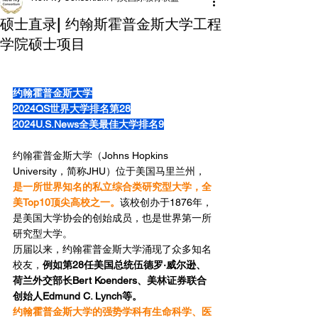
硕士直录| 约翰斯霍普金斯大学工程
学院硕士项目
约翰霍普金斯大学
2024QS世界大学排名第28
2024U.S.News全美最佳大学排名9
约翰霍普金斯大学（Johns Hopkins 
University，简称JHU）
位于美国马里兰州，
是一所世界知名的私立综合类研究型大学，全
美Top10顶尖高校之一。
该校
创办于1876年，
是
美国大学协会的创始成员，也是世界第一所
研究型大学。
历届以来，约翰霍普金斯大学涌现了众多知名
校友，
例如第28任美国总统伍德罗·威尔逊、
荷兰外交部长Bert Koenders、美林证券联合
创始人Edmund C. Lynch等。
约翰霍普金斯大学的强势学科有生命科学、医