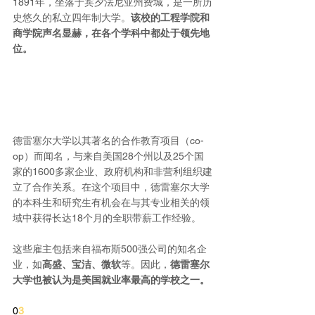
1891年，坐落于宾夕法尼亚州费城，是一所历
史悠久的私立四年制大学。
该校的工程学院和
商学院声名显赫，在各个学科中都处于领先地
位。
德雷塞尔大学以其著名的合作教育项目（co-
op）而闻名，与来自美国28个州以及25个国
家的1600多家企业、政府机构和非营利组织建
立了合作关系。在这个项目中，德雷塞尔大学
的本科生和研究生有机会在与其专业相关的领
域中获得长达18个月的全职带薪工作经验。
这些雇主包括来自福布斯500强公司的知名企
业，如
高盛、宝洁、微软
等。因此，
德雷塞尔
大学也被认为是美国就业率最高的学校之一。
0
3