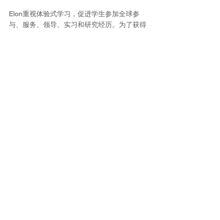
Elon重视体验式学习，促进学生参加全球参
与、服务、领导、实习和研究经历。为了获得
更多的体验式学习机会，伊隆要求学生完成更
少、更密集的课程。根据大学的网站介绍，学
生们最喜欢参加实习，其次是社区服务和领导
能力。
Elon还提供了一种非典型的合作实习体验—更