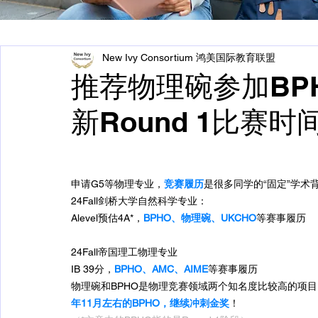
New Ivy Consortium 鸿美国际教育联盟
推荐物理碗参加BP
新Round 1比赛时
申请G5等物理专业，
竞赛履历
是很多同学的“固定”学术
24Fall剑桥大学自然科学专业：
Alevel预估4A*，
BPHO、物理碗、UKCHO
等赛事履历
24Fall帝国理工物理专业
IB 39分，
BPHO、AMC、AIME
等赛事履历
物理碗和BPHO是物理竞赛领域两个知名度比较高的项
年11月左右的BPHO，继续冲刺金奖
！