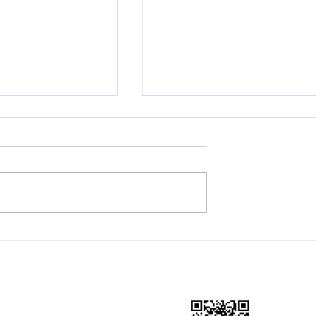
算机科学及计算机
加州大学圣地亚哥分校商业
析硕士
美国移民