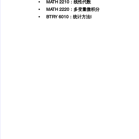
      •     
MATH 2210：线性代数
      •     
MATH 2220：多变量微积分
      •     
BTRY 6010：统计方法I