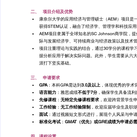
二、   项目介绍及优势
康奈尔大学的应用经济与管理硕士（AEM）项目是
获得STEM认证，融合了经济学、管理学和科技应
AEM项目隶属于全球知名的SC Johnson商学
际与发展经济学、可持续商业与经济政策以及技术
项目注重理论与实践的结合，通过30学分的课程学
据分析应用于解决实际问题。此外，学生需要从六
涯打下坚实基础。
三、   申请要求
GPA
：本科GPA需达到
3.0及以上
，体现优秀的学术
语言能力
：雅思成绩
不低于7分
，确保学生具备流利
先修课程
：
无特定先修课程要求
，欢迎跨背景学生
工作经验
：
无工作经验限制
，欢迎应届毕业生及职
面试
：通过视频短文形式进行，展现个人风采与申
标准化考试
：
GMAT（优先）或GRE成绩为申请必
四、课程设置