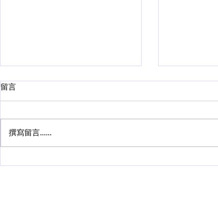
留言
撰寫留言......
2025 fall 速看：英国四大名校
西北大学计
新增硕士
工程硕士
首页