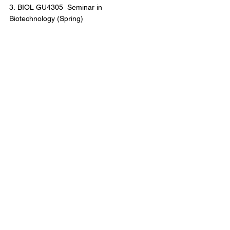
3. BIOL GU4305  Seminar in 
Biotechnology (Spring)
查看全部
相關文章