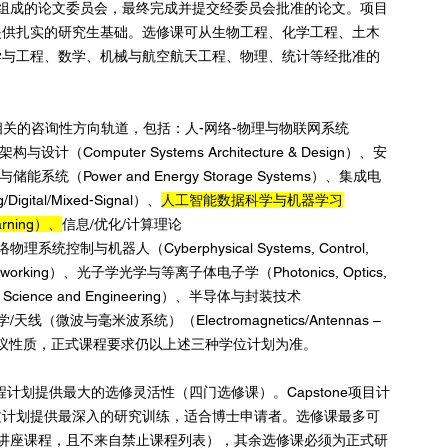
组成的论文委员会，最终完成并提交经委员会批准的论文。项目
提供扎实的研究生基础。选修课可从生物工程、化学工程、土木
学与工程、数学、机械与航空航天工程、物理、统计等经批准的
题相关的咨询性方向轨道，包括：人-网络-物理与物联网系统
架构与设计（Computer Systems Architecture & Design）、安
与储能系统（Power and Energy Storage Systems）、集成电
igital/Mixed-Signal）、
人工智能数据科学与机器学习
Learning）、
信息/优化/计算理论
y）、网络物理系统控制与机器人（Cyberphysical Systems, Control, 
etworking）、光子学光学与等离子体电子学（Photonics, Optics, 
 Science and Engineering）、半导体与封装技术
、电磁学/天线（微波与毫米波系统）（Electromagnetics/Antennas – 
些方向仅为建议性质，正式课程要求仍以上述三种学位计划为准。
e课程计划提供最大的选修灵活性（四门选修课）。Capstone项目计
文计划提供最深入的研究训练，适合博士申请者。选修课最多可
讲座课程，且不来自禁止课程列表），其余选修课必须为正式研