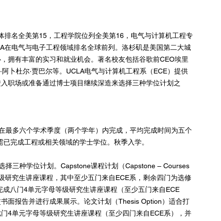
LA整体排名全美第15，工程学院位列全美第16，电气与计算机工程专
UCLA在电气与电子工程领域排名全球前列。洛杉矶是美国第二大城
，拥有丰富的实习和就业机会。著名校友包括谷歌前CEO埃里
里姆·阿卜杜尔·贾巴尔等。UCLA电气与计算机工程系（ECE）提供
进入职场或准备通过博士项目继续深造来选择三种学位计划之
需在最多六个学术季度（两个学年）内完成，平均完成时间为五个
生需已完成工程或相关领域的学士学位。秋季入学。
位计划。Capstone课程计划（Capstone – Courses 
等级研究生讲座课程，其中至少五门来自ECE系，剩余四门为选修
 Plan）需完成八门4单元字母等级研究生讲座课程（至少五门来自ECE
告并进行成果展示。论文计划（Thesis Option）适合打
门4单元字母等级研究生讲座课程（至少四门来自ECE系），并