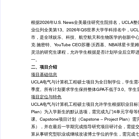
根据2026年U.S. News全美最佳研究生院排名，UC
业位列全美第13。2026年QS世界大学学科排名中，
市，是全球娱乐、科技、航空航天和生物医学的创新中心
克·施密特、YouTube CEO苏珊·沃西基、NBA球星卡
灵活的研究生课程，允许学生根据是否计划毕业后立即
一。
二、项目介绍
项目基础信息
UCLA电气与计算机工程硕士项目为全日制学位，学生
季度。所有计划要求学生保持整体GPA不低于3.0。学
项目定位与特色
UCLA电气与计算机工程硕士项目允许学生根据职业目标选择三种学
Plan）为入学新生的默认选项，需完成九门4单元字母
课。Capstone项目计划（Capstone – Project
系），并在最后一学期完成指导研究项目研讨会，需提交书面报
算从事研究型职业或继续攻读博士学位的学生，需完成七