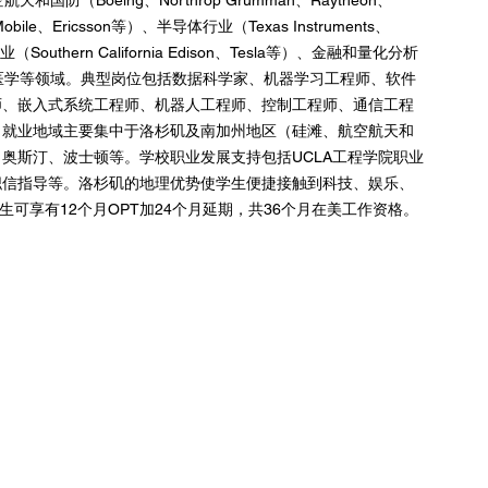
空航天和国防（Boeing、Northrop Grumman、Raytheon、
obile、Ericsson等）、半导体行业（Texas Instruments、
Southern California Edison、Tesla等）、金融和量化分析
设备与生物医学等领域。典型岗位包括数据科学家、机器学习工程师、软件
师、嵌入式系统工程师、机器人工程师、控制工程师、通信工程
。就业地域主要集中于洛杉矶及南加州地区（硅滩、航空航天和
奥斯汀、波士顿等。学校职业发展支持包括UCLA工程学院职业
职信指导等。洛杉矶的地理优势使学生便捷接触到科技、娱乐、
可享有12个月OPT加24个月延期，共36个月在美工作资格。