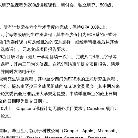
式研究生课程为200级讲座课程，研讨会、独立研究、500级、
所有计划需在六个学术季度内完成，保持GPA 3.0以上。
九门4单元字母等级研究生讲座课程，其中至少五门为ECE系的正式研
余四门为选修课（可从经批准的院系选择，或经申请批准后从其他
门选修课）。无论文或项目报告要求。
CE 299项目研讨会（最后一学期修读一次）。完成八门4单元字母等
生课程，其余三门为选修课。在第9周结束前提交项目报告、演示
室，并同时发送电子版。
母等级研究生讲座课程，其中至少四门为ECE系的正式研究生课程，
研讨会。提名由至少三名成员组成的M.S.论文委员会（其中两名来
经论文委员会批准后按大学规定提交。申请季度毕业的截止日期
文的日期即为提交日期）。
以上。Capstone课程计划无额外项目要求；Capstone项目计
的论文。
业生可就职于科技公司（Google、Apple、Microsoft、