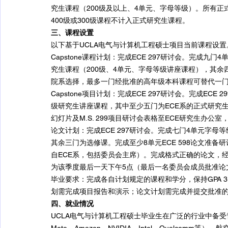
究生课程（200级及以上、4单元、字母等级）。所有正
400级或300级课程不计入正式研究生课程。
三、课程设置
以下基于UCLA电气与计算机工程硕士项目当前课程设置。
Capstone课程计划：完成ECE 297研讨会。完成
究生课程（200级、4单元、字母等级讲座课程），其
院系选择，最多一门经批准的高年级本科课程可替代一
Capstone项目计划：完成ECE 297研讨会。完成E
级研究生讲座课程，其中至少五门为ECE系的正式研究
幻灯片及M.S. 299项目研讨会表格至ECE研究生办公
论文计划：完成ECE 297研讨会。完成七门4单元字
其余三门为选修课。完成至少8单元ECE 598论文准备
自ECE系，包括委员会主席）。完成格式正确的论文，
为该季度最后一天下午5点（最后一名委员会成员批准论
毕业要求：完成各自计划规定的课程和学分，保持GPA 3.0
划需完成项目报告和演示；论文计划需完成并提交批准
四、就业情况
UCLA电气与计算机工程硕士毕业生在广泛的行业中备受青睐。毕