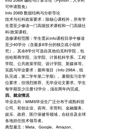
Info 206A 编程与计算导论（Python，入学时
可申请豁免）
Info 206B 数据结构与分析导论
技术与社科政策要求：除核心课程外，所有学
生需至少修读一门高级技术课程和一门高级社
科/政策课程。
选修课程范围：学生需从Info课程目录中修读
至少40学分（含最多6学分的独立或小组研
究）。其余8学分可选自其他伯克利学院，包
括哈斯商学院、法学院、计算机科学系、工程
学院、公共政策学院、设计学院、新媒体等。
实践与毕业要求：最终项目（Info 298A，组
队完成，第二学年第二学期）。暑期实习非学
位要求，但强烈推荐。无毕业论文要求。学生
每学期至少注册12学分，须在两年内完成。
四、就业情况
毕业去向：MIMS毕业生广泛分布于成熟科技
公司、初创企业、咨询、非营利、金融服务、
娱乐、政府、医疗保健等领域，在硅谷及全球
各地担任技术领导者。
典型雇主：Meta、Google、Amazon、