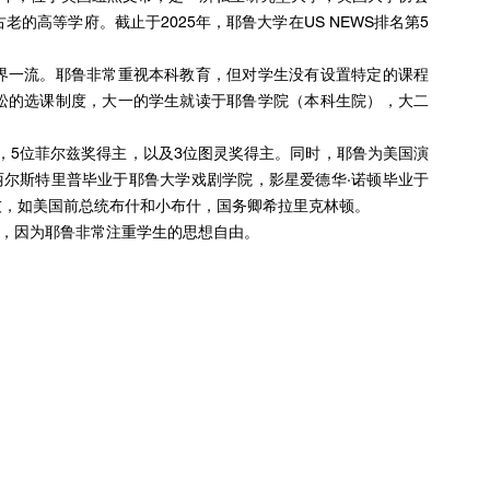
的高等学府。截止于2025年，耶鲁大学在US NEWS排名第5
界一流。耶鲁非常重视本科教育，但对学生没有设置特定的课程
松的选课制度，大一的学生就读于耶鲁学院（本科生院），大二
主，5位菲尔兹奖得主，以及3位图灵奖得主。同时，耶鲁为美国演
丽尔斯特里普毕业于耶鲁大学戏剧学院，影星爱德华·诺顿毕业于
友，如美国前总统布什和小布什，国务卿希拉里克林顿。
和光明”，因为耶鲁非常注重学生的思想自由。