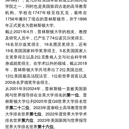
Jersey），是九所在美国革命前成立的殖民地
学院之一，同时也是美国第四古老的高等教育
机构。学校在1747年移至纽瓦克，最终在
1756年搬到了现在的普林斯顿市，并于1896
年正式更名为普林斯顿大学。
截止2021年4月，普林斯顿大学的校友、教授
及研究人员中，已产生了74位诺贝尔奖得主、
16名菲尔兹奖得主、16名图灵奖得主，还有
19名美国国家科学奖章得主、5名美国国家人
文奖章得主以及2位克鲁格人文与社会科学终
身成就奖得主。在学术以外的领域，截止2018
年，普林斯顿大学共培养出了2位美国总统、
12位美国最高法院法官、1位前世界首富以及
200余名罗德奖学金得主。
从2001年到2024年，普林斯顿一直被美国新
闻与世界报导排在全美大学排名的
第一位
。普
林斯顿大学位列2025年度QS世界大学排名世
界
第二十二位
、2023年度泰晤士高等教育世界
大学排名世界
第七位
、2022年度世界大学学术
排名世界
第六位
、2023年美国新闻与世界报导
世界大学排名世界
第十六位
。