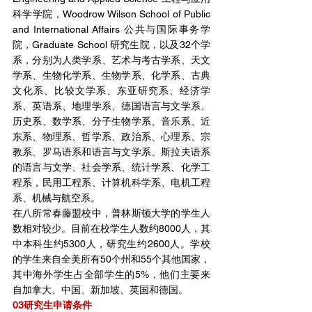
科学学院，Woodrow Wilson School of Public 
and International Affairs 公共与国际事务学
院，Graduate School 研究生院，以及32个学
系，分别为人类学系、艺术与考古学系、天文
学系、生物化学系、生物学系、化学系、古典
文化系、比较文学系、东亚研究系、经济学
系、英语系、地理学系、德国语言与文学系、
历史系、数学系、分子生物学系、音乐系、近
东系、物理系、哲学系、政治系、心理系、宗
教系、罗马语系和语言与文学系、斯拉夫语系
的语言与文学、社会学系、统计学系、化学工
程系，民用工程系、计算机科学系、电机工程
系、机械与航空系。
在八所常春藤盟校中，普林斯顿大学的学生人
数相对较少。目前在校学生人数约8000人，其
中本科生约5300人，研究生约2600人。学校
的学生来自全美所有50个州和55个其他国家，
其中海外学生占全部学生的5%，他们主要来
自加拿大、中国、新加坡、英国和德国。
03研究生申请条件