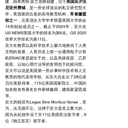
建，由本杰明·富兰克林创建，位于
美国宾夕法
尼亚州费城
，是一所全球顶尖的私立研究型大
学，美国第四古老的高等教育机构，
常春藤盟
校之一
，北美顶尖大学学术联盟美国大学协会
14所创始成员之一。截止于2024年，宾大在
US NEWS美国大学的排名为第6名。QS 2025
世界大学排名为第11位。
宾大在教育以及科学技术上极大地推动了人类
文明的发展，人类历史上第一台通用电子计算
机ENIAC便是诞生于此，以及风疹疫苗、乙肝
疫苗、认知心理疗法等的发明也于此校问世。
宾大可以说是美国第一所从事科学技术和人文
教育的现代高等学校。从宾大共走出了28位诺
贝尔奖获得者，115位美国国家院士，中国的
知名校友有著名女作家林徽因，建筑家梁思成
等。
宾大的校训为Leges Sine Moribus Vanae，意
为，法无德不立。法律于宾大是意义重大的，
因为从此校毕业了共11位美国宪法签字者，9
位《独立宣言》签字者。