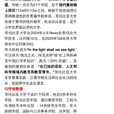
盟
。学校一共分为21个学院，处于
纽约曼哈顿
上西区
112st到113st之间。相较于其他地理位
置稍微逊色的常青藤学校来说，哥伦比亚大学
坐落于繁华的纽约都市，机会比比皆是，是不
少学生梦寐以求的大学。
哥伦比亚大学在2024年U.S.News全美综合大
学排名，位列第12位，在2025年QS全球大学
排名中位列第34位。
哥大的校训为
“In the light shall we see light.
”
可汉译为“借汝之光，得见光明”或“在上帝的神
灵中我们寻求知识”，典出《旧约·诗篇》。其
最初的建校目标是：
“在已知的语言、人文和
科学领域内教导和教育青年。”
哥伦比亚大学
非常看重实践，注重学校生活和社会生活的结
合，鼓励带学生走出课堂。
02学校数据
哥伦比亚大学下设21个院所，包括3所本科生
学院：哥伦比亚学院、通识教育学院、工程与
应用科学本科生院 ；14所研究生学院：哥大
新闻学院、国际与公共事务学院、法学院、商