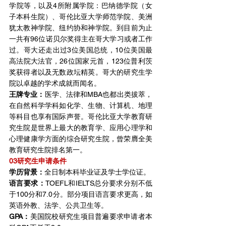
学院等，以及4所附属学院：巴纳德学院（女
子本科生院）、哥伦比亚大学师范学院、美洲
犹太教神学院、纽约协和神学院。到目前为止
一共有96位诺贝尔奖得主在哥大学习或者工作
过。哥大还走出过3位美国总统，10位美国最
高法院大法官，26位国家元首，123位普利茨
奖获得者以及无数政坛精英。哥大的研究生学
院以卓越的学术成就而闻名。
王牌专业：
医学、法律和MBA也都出类拔萃，
在自然科学学科如化学、生物、计算机、地理
等科目也享有国际声誉。哥伦比亚大学教育研
究生院是世界上最大的教育学、应用心理学和
心理健康学方面的综合研究生院，曾荣膺全美
教育研究生院排名第一。
03研究生申请条件
学历背景：
全日制本科毕业证及学士学位证。
语言要求：
TOEFL和IELTS总分要求分别不低
于100分和7.0分。部分项目语言要求更高，如
英语外教、法学、公共卫生等。
GPA：
美国院校研究生项目普遍要求申请者本