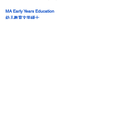
MA Early Years Education
幼儿教育文学硕士
▶学制：1年
▶学费：21500英镑/年
▶申请要求：
专业背景不限，建议有至少一年的教育工作经
验，但不强制要求。
▶语言要求：雅思7.0（6.5）
思克莱德大学
MSc Education Studies
教育研究理学硕士
▶学制：1年
▶学费：19600英镑/年