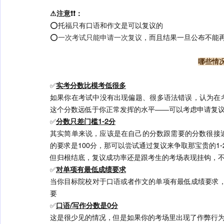
⚠注意❗❗：
⭕托福只有口语和作文是可以复议的
⭕
一次考试只能申请一次复议
，而且结果一旦公布不能
哪些情
✅
实考分数比模考低很多
如果你在考试中没有出现偏题、很多语法错误，认为在
这个分数远低于你正常发挥的水平——可以考虑申请复
✅
分数只差门槛1-2分
其实简单来说，应该是在自己的分数跟需要的分数很接
的要求是100分，那可以尝试通过复议来争取那宝贵的1
但归根结底，复议成功率还是跟考生的考场表现挂钩，不是
✅
对单项有最低成绩要求
当你目标院校对于口语或者作文的单项有最低成绩要求，
要
✅
口语/写作分数是0分
这是很少见的情况，但是如果你的考场里出现了作弊行