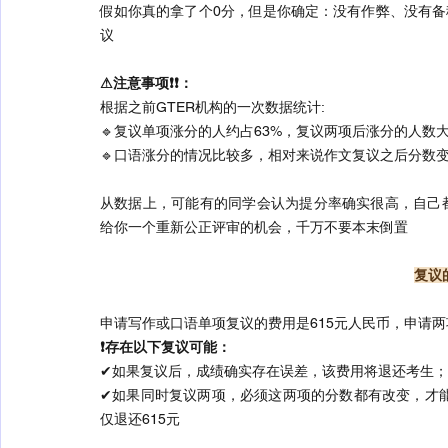
假如你真的拿了个0分，但是你确定：没有作弊、没有
议
⚠注意事项❗❗：
根据之前GTER机构的一次数据统计:
🔹复议单项涨分的人约占63%，复议两项后涨分的人数大
🔹口语涨分的情况比较多，相对来说作文复议之后分数
从数据上，可能有的同学会认为提分率确实很高，自己
给你一个重新公正评审的机会，千万不要本末倒置
复议
申请写作或口语单项复议的费用是615元人民币，申请两
❗存在以下复议可能：
✔如果复议后，成绩确实存在误差，该费用将退还考生
✔如果同时复议两项，必须这两项的分数都有改变，才能
仅退还615元