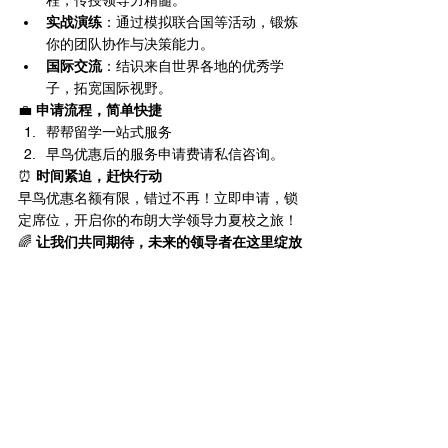
实战演练
：通过模拟联合国等活动，锻炼
你的团队协作与决策能力。
国际交流
：结识来自世界各地的优秀学
子，拓宽国际视野。
💼 
申请流程，简单快捷
帮帮留学一站式服务
早鸟优惠后的服务申请费请私信咨询。
⏰ 
时间紧迫，赶快行动
早鸟优惠名额有限，错过不再！立即申请，锁
定席位，开启你的布朗大学领导力夏校之旅！
🌈 
让我们共同期待，未来的领导者在这里绽放
光彩！
布朗大学领导力夏校 The Brown Leadership 
Institute在世界各地，年轻人都在倡导本地和
全球的变革。通过 Brown Leadership 
Institute，无论您目前的参与水平如何，您都
将增加对复杂社会问题的理解和促进社会正义
的能力。
学习什么？