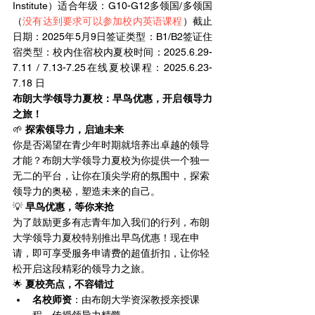
Institute）适合年级：G10-G12多领国/多领国
（
没有达到要求可以参加校内英语课程
）截止
日期：2025年5月9日签证类型：B1/B2签证住
宿类型：校内住宿校内夏校时间：2025.6.29-
7.11 / 7.13-7.25在线夏校课程：2025.6.23-
7.18 日
布朗大学领导力夏校：早鸟优惠，开启领导力
之旅！
🌱 
探索领导力，启迪未来
你是否渴望在青少年时期就培养出卓越的领导
才能？布朗大学领导力夏校为你提供一个独一
无二的平台，让你在顶尖学府的氛围中，探索
领导力的奥秘，塑造未来的自己。
💡 
早鸟优惠，等你来抢
为了鼓励更多有志青年加入我们的行列，布朗
大学领导力夏校特别推出早鸟优惠！现在申
请，即可享受服务申请费的超值折扣，让你轻
松开启这段精彩的领导力之旅。
🌟 
夏校亮点，不容错过
名校师资
：由布朗大学资深教授亲授课
程，传授领导力精髓。