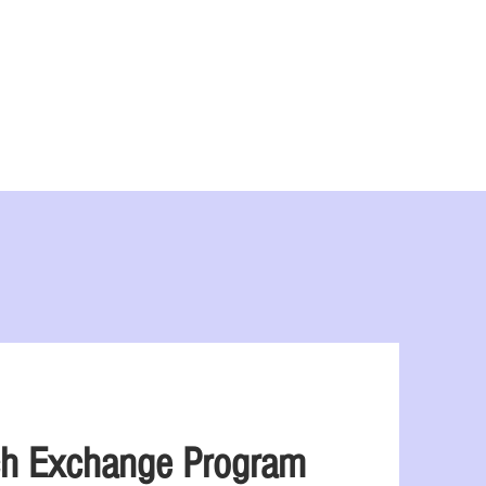
理
关于我们
博客
China Programs
ch Exchange Program